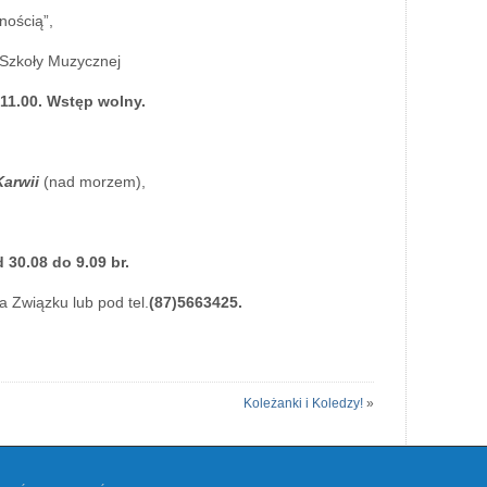
nością”,
 Szkoły Muzycznej
11.00. Wstęp wolny.
Karwii
(nad morzem),
30.08 do 9.09 br.
a Związku lub pod tel.
(87)5663425.
Koleżanki i Koledzy!
»