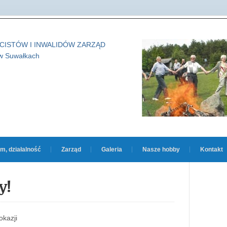
m, działalność
Zarząd
Galeria
Nasze hobby
Kontakt
y!
kazji