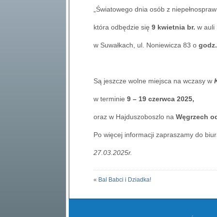
„Światowego dnia osób z niepełnospraw
która odbędzie się
9 kwietnia br.
w auli
w Suwałkach, ul. Noniewicza 83 o
godz.
Są jeszcze wolne miejsca na wczasy w
w terminie
9 – 19 czerwca 2025,
oraz w Hajduszoboszlo na
Węgrzech od 
Po więcej informacji zapraszamy do biur
27.03.2025r.
«
Bal Babci i Dziadka!